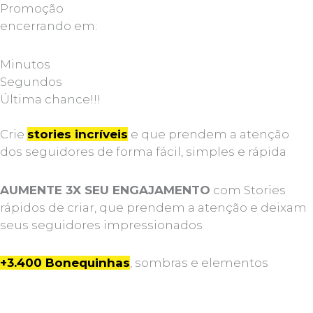
Promoção
encerrando em:
Minutos
Segundos
Última chance!!!
Crie
stories incríveis
e que prendem a atenção
dos seguidores de forma fácil, simples e rápida
AUMENTE 3X SEU ENGAJAMENTO
com Stories
rápidos de criar, que prendem a atenção e deixam
seus seguidores impressionados
+3.400 Bonequinhas
, sombras e elementos