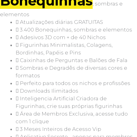
Bonequinhas
, sombras e
elementos
Atualizações diárias GRATUITAS
3.400 Bonequinhas, sombras e elementos
Adesivos 3D com + de 40 Nichos
Figurinhas Minimalistas, Colagens,
Bordinhas, Papéis e Pins
Caixinhas de Perguntas e Balões de Fala
Sombras e Degradês de diversas cores e
formatos
Perfeito para todos os nichos e profissões
Downloads Ilimitados
Inteligencia Artificial Criadora de
Figurinhas, crie suas próprias figurinhas
Área de Membros Exclusiva, acesse tudo
com 1 clique
3 Meses Inteiros de Acesso Vip
Aplicativo Secreto - apenas para membros